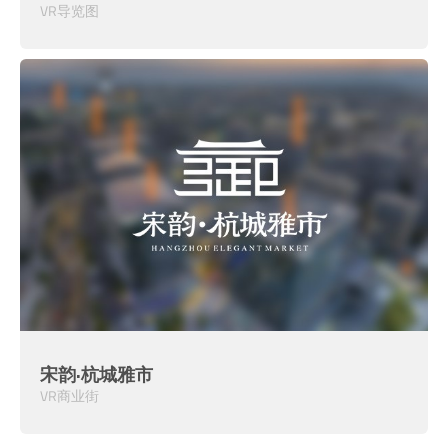
VR导览图
宋韵·杭城雅市
VR商业街