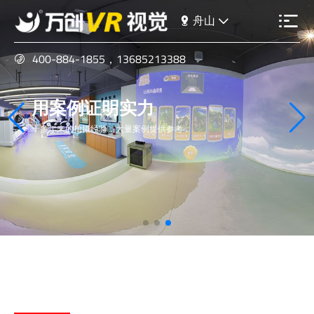
舟山
400-884-1855
，
13685213388
VR眼镜沉浸式体验
通过VR眼镜一体机沉浸式展示全景
给您声临其境的感觉