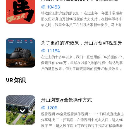
10453
尊敬的江浙沪皖的朋友们： 在过去年一年里非常感谢
朋友们对舟山万创VR视觉的大力支持，在新年即将来
临之时，我司全体员工在引祝大家新年快乐、马上有
钱。 根据2026年国家节假日放假规定和我司实际情
况，我司...
为了更好的VR效果，舟山万创VR视觉升
11184
级高像素高画质相机
在过去的十多年以来，我们一直使用的5D4拍摄的VR，
像素只有3200万，虽然在以前的制作过程中能达到客
户的满意效果，但为了能更清晰的提升VR拍摄效果，
舟山万创VR视觉将相机升级为sony a7r5，6100万像
VR 知识
素，是so...
舟山浏览vr全景操作方式
1206
观看说明 VR全景观看操作说明： 一：扫码或直接点击
分享链接 二：扫码后，在俯视图中点击入口，进入VR
展厅 三：进入展厅后 1:可通过通过手指左右移动查看