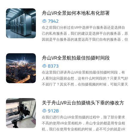
不同方向的内容 2:同时可通过点击对应方向键进入一
下...
舟山VR全景如何本地私有化部署
7942
在之前我们分析过在VR中选择平台服务器还是选择自
己的私有服务器，我们的建议是选择平台的服务器，原
因就是平台服务器的速度远高于我们自有的服务器，但
有的时候有些舟山客户就是想把VR放在自己的服务器
上，...
舟山VR全景航拍最佳拍摄时间段
8373
在这里我们讲讲舟山VR全景航拍最佳拍摄时间段，有
人看到这问题就会想，这有什么时间段的？只要天气好
不就行了？其实不然，在拍摄视频的时候，可能只要天
气好，有太阳，就能拍，但在拍摄VR全景的时候就会
出现...
关于舟山VR云台拍摄镜头下垂的修改方
9128
案
在我们进行舟山VR全景拍摄的过程中，除了部分要求
不高的使用VR全景相机外，舟山专业的都是用专业相
机，我们在使用专业相机的时候，必不可少的就是VR